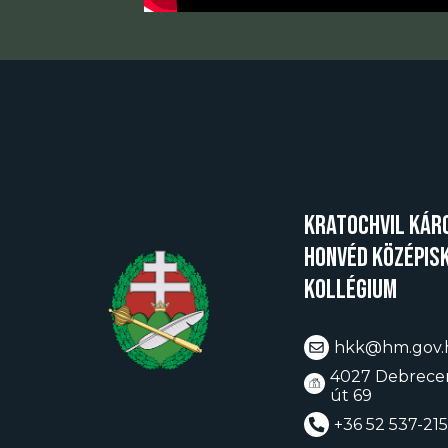
Kratochvil Kár
Honvéd Középis
Kollégium
hkk@hm.gov.
4027 Debrecen
út 69
+36 52 537-215