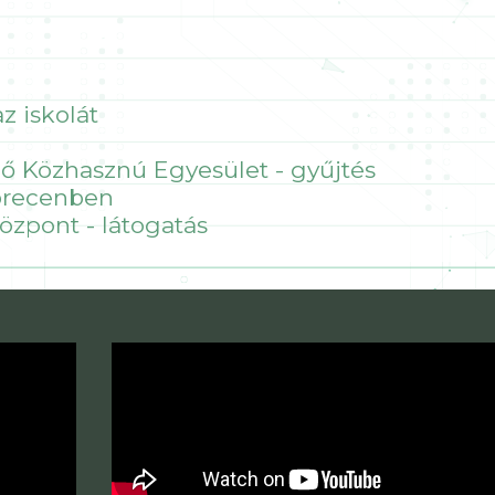
z iskolát
édő Közhasznú Egyesület - gyűjtés
brecenben
pont - látogatás