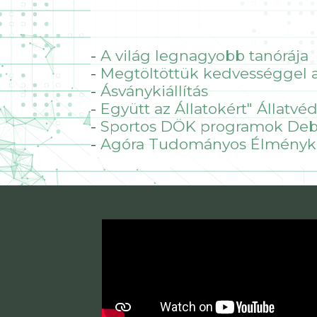
-
A világ legnagyobb tanórája
-
Megtöltöttük kedvességgel a
-
Ásványkiállítás
-
Együtt az Állatokért" Állatv
-
Sportos DÖK programok De
-
Agóra Tudományos Élményköz