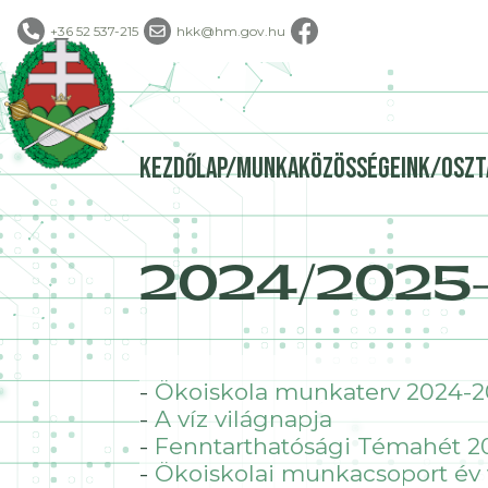
+36 52 537-215
hkk@hm.gov.hu
kezdőlap/munkaközösségeink/oszt
2024/2025
-
Ökoiskola munkaterv 2024-2
-
A víz világnapja
-
Fenntarthatósági Témahét 2
-
Ökoiskolai munkacsoport év