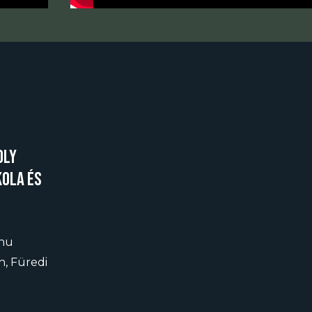
oly
kola és
hu
, Füredi