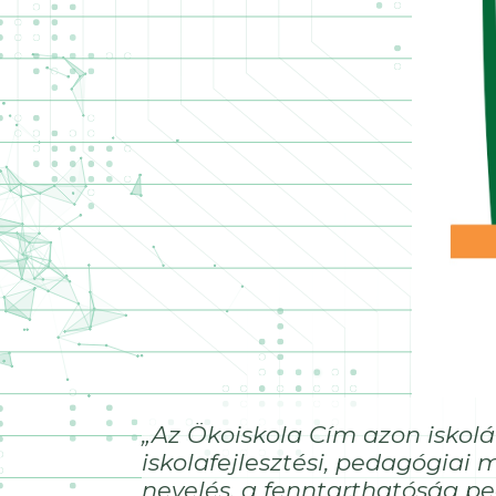
„Az Ökoiskola Cím azon iskol
iskolafejlesztési, pedagógiai
nevelés, a fenntarthatóság pe