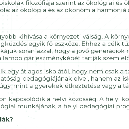
iskolák filozófiája szerint az ökológiai és
ola: az ökológia és az ökonómia harmóniáj
yobb kihívása a környezeti válság. A körny
egküzdés egyik fő eszköze. Ehhez a célkitű
kájuk során azzal, hogy a jövő generációk 
llampolgár eszményképét tartják szem elő
k egy átlagos iskolától, hogy nem csak a 
hatóság pedagógiájának elvei, hanem az isk
gy, mint a gyerekek étkeztetése vagy a tá
on kapcsolódik a helyi közösség. A helyi k
gógiai munkájának, a helyi pedagógiai pr
lák?