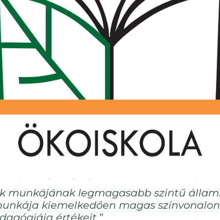
ák munkájának legmagasabb szintű állami
 munkája kiemelkedően magas színvonalon 
dagógiája értékeit.”