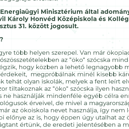
 Energiaügyi Minisztérium által adomá
vil Károly Honvéd Középiskola és Kollég
ztus 31. között jogosult.
?
gyre több helyen szerepel. Van már ökopia
szösszetételekben az "öko" szócska mindig
égzik, hogy közben a lehető legnagyobb 
lág érdekeit, megpróbálnak minél kisebb ká
 tehát olyan iskolák, melyek a fent leírt 
r tiltakoznak az "öko" szócska ilyen haszn
s ne használják mindenféle egyéb célra 
kológusok érveivel, de mivel a magyarorszá
ár az ökoiskola nevet használja, így nem 
ábbi előnye az is, hogy éppen úgy utalhat 
ant értünk, de eredeti jelentésében a min