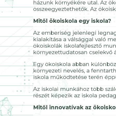
házunk környékére utal. Az öko
összeegyeztethetők. Az ökoisk
Mitől ökoiskola egy iskola?
Az emberiség jelenlegi legnag
kialakítása a válsággal való m
ökoiskolák iskolafejlesztő mun
környezettudatosan cselekvő á
Egy ökoiskola abban különbözi
környezeti nevelés, a fenntart
iskola működtetése terén éppú
Az iskolai munkához több szál
részét képezik az iskola peda
Mitől innovatívak az ökoisko