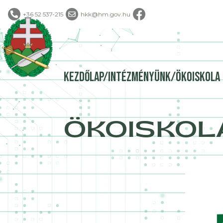
+36 52 537-215
hkk@hm.gov.hu
kezdőlap/intézményünk/ökoiskola
ÖKOISKOL