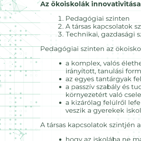
Az ökoiskolák innovativitás
Pedagógiai szinten
A társas kapcsolatok sz
Technikai, gazdasági s
Pedagógiai szinten az ökoisko
a komplex, valós élethe
irányított, tanulási fo
az egyes tantárgyak fe
a passzív szabály és tud
környezetért való csel
a kizárólag felülről le
veszik a gyerekek iskolá
A társas kapcsolatok szintjén 
hogy az iskolába ne m