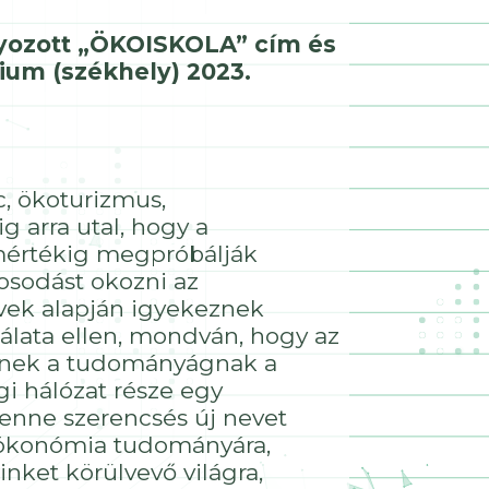
nyozott „ÖKOISKOLA” cím és
ium (székhely) 2023.
c, ökoturizmus,
 arra utal, hogy a
mértékig megpróbálják
rosodást okozni az
elvek alapján igyekeznek
álata ellen, mondván, hogy az
ennek a tudományágnak a
gi hálózat része egy
lenne szerencsés új nevet
az ökonómia tudományára,
ket körülvevő világra,