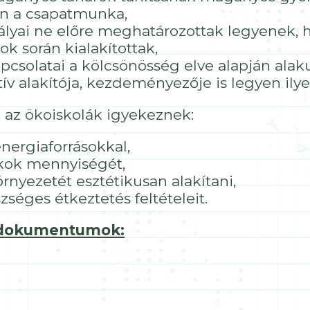
en a csapatmunka,
bályai ne előre meghatározottak legyenek, 
ok során kialakítottak,
pcsolatai a kölcsönösség elve alapján alaku
v alakítója, kezdeményezője is legyen ilye
 az ökoiskolák igyekeznek:
nergiaforrásokkal,
kok mennyiségét,
örnyezetét esztétikusan alakítani,
éges étkeztetés feltételeit.
, dokumentumok: