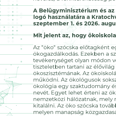
A Belügyminisztérium és az
logó használatára a Kratoch
szeptember 1. és 2026. augus
Mit jelent az, hogy ökoiskola
Az "öko" szócska előtagként e
ökogazdálkodás. Ezekben a szó
tevékenységet olyan módon v
tiszteletben tartani az élővi
ökoszisztémának. Az ökoiskolák
működni. Az ökológusok sokszo
ökológia egy szaktudomány é
nevét. Egyet lehet érteni az ö
nemzetközi hálózatnak, mely m
kitalálni. Az öko szócska tov
melyen manapság közgazdaságt