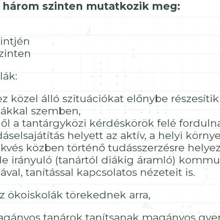
a három szinten mutatkozik meg:
intjén
zinten
lák:
z közel álló szituációkat előnybe részesíti
rmákkal szemben,
lől a tantárgyközi kérdéskörök felé forduln
áselsajátítás helyett az aktív, a helyi körny
ekvés közben történő tudásszerzésre helyez
fele irányuló (tanártól diákig áramló) komm
val, tanítással kapcsolatos nézeteit is.
az ökoiskolák törekednek arra,
agányos tanárok tanítsanak magányos gye