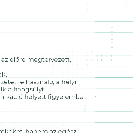
k az előre megtervezett,
ak,
ezetet felhasználó, a helyi
ik a hangsúlyt,
unikáció helyett figyelembe
rekeket, hanem az egész