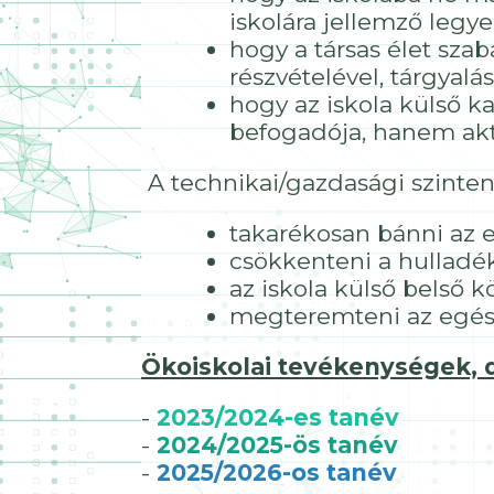
iskolára jellemző legy
hogy a társas élet sza
részvételével, tárgyalás
hogy az iskola külső ka
befogadója, hanem aktí
A technikai/gazdasági szinten
takarékosan bánni az e
csökkenteni a hulladé
az iskola külső belső k
megteremteni az egészs
Ökoiskolai tevékenységek
-
2023/2024-es tanév
-
2024/2025-ös tanév
-
2025/2026-os tanév