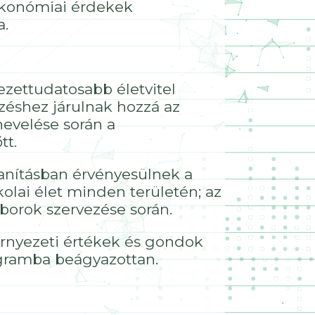
 ökonómiai érdekek
a.
ezettudatosabb életvitel
zéshez járulnak hozzá az
nevelése során a
tt.
tanításban érvényesülnek a
olai élet minden területén; az
borok szervezése során.
örnyezeti értékek és gondok
ogramba beágyazottan.