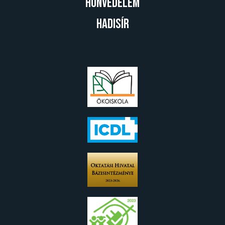
Honvédelem
Hadisír