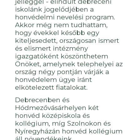
jelleggel - elindult debreceni
iskolánk jogelődjében a
honvédelmi nevelési program.
Akkor még nem tudhattam,
hogy évekkel később egy
kiteljesedett, országosan ismert
és elismert intézmény
igazgatóként köszönthetem
Önöket, amelynek telephelyei az
ország négy pontján várják a
honvédelem ügye iránt
elkötelezett fiatalokat.
Debrecenben és
Hódmezővásárhelyen két
honvéd középiskola és
kollégium, míg Szolnokon és
Nyíregyházán honvéd kollégium
áll növendékeink