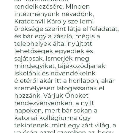
rendelkezésére. Minden
intézményünk névadónk,
Kratochvil Károly szellemi
öröksége szerint látja el feladatát,
és bár egy a zászló, mégis a
telephelyek által nyújtott
lehetőségek egyediek és
sajátosak. Ismerjék meg
mindegyiket, tájékozódjanak
iskolánk és növendékeink
életéről akár itt a honlapon, akár
személyesen látogassanak el
hozzánk. Várjuk Önöket
rendezvényeinken, a nyílt
napokon, mert bár sokan a
katonai kollégiumra úgy
tekintenek, mint egy zárt világ, a
valóság ezzel szemben az, hogy